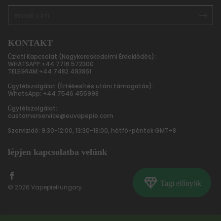
KONTAKT
Üzleti Kapcsolat (Nagykereskedelmi Érdeklődés):
WHATSAPP:+44 7716 572300
TELEGRAM:+44 7482 493861
Ügyfélszolgálat (Értékesítés utáni támogatás):
WhatsApp: +44 7546 455998
Ügyfélszolgálat:
customerservice@euvapepie.com
Szervizidő: 9:30-12:00, 13:30-18:00, hétfő-péntek GMT+8
lépjen kapcsolatba velünk
Diamond
Tagi előnyök
© 2026 VapepieHungary