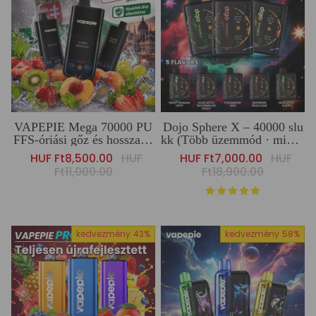
VAPEPIE Mega 70000 PU
Dojo Sphere X – 40000 slu
FFS-óriási gőz és hosszan t
kk (Több üzemmód · minde
artó teljesítmény
n igényhez)
Sale
HUF Ft8,500.00
Regular
HUF
Sale
HUF Ft7,000.00
Regular
HUF
price
Ft11,000.00
price
price
Ft18,900.00
price
kedvezmény
43%
kedvezmény
58%