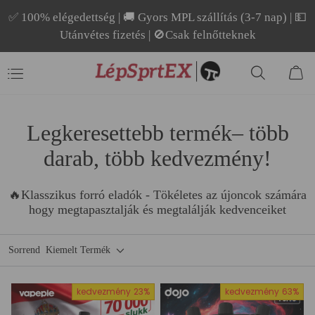
✅ 100% elégedettség | 🚚 Gyors MPL szállítás (3-7 nap) | 💵
Utánvétes fizetés | 🚫Csak felnőtteknek
Legkeresettebb termék– több
darab, több kedvezmény!
🔥Klasszikus forró eladók - Tökéletes az újoncok számára
hogy megtapasztalják és megtalálják kedvenceiket
Sorrend
Kiemelt Termék
kedvezmény
23%
kedvezmény
63%