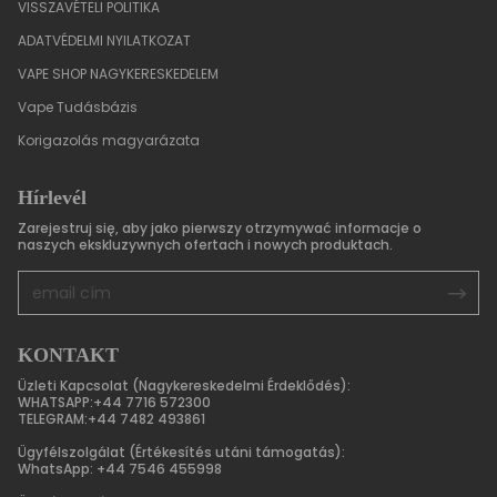
VISSZAVÉTELI POLITIKA
ADATVÉDELMI NYILATKOZAT
VAPE SHOP NAGYKERESKEDELEM
Vape Tudásbázis
Korigazolás magyarázata
Hírlevél
Zarejestruj się, aby jako pierwszy otrzymywać informacje o
naszych ekskluzywnych ofertach i nowych produktach.
KONTAKT
Üzleti Kapcsolat (Nagykereskedelmi Érdeklődés):
WHATSAPP:+44 7716 572300
TELEGRAM:+44 7482 493861
Ügyfélszolgálat (Értékesítés utáni támogatás):
WhatsApp: +44 7546 455998