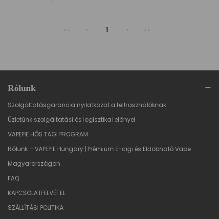
1
<<
<
>
>>
Rólunk
Szolgáltatásgarancia nyilatkozat a felhasználóknak
Üzletünk szolgáltatási és logisztikai előnyei
VAPEPIE HŐS TAGI PROGRAM
Rólunk – VAPEPIE Hungary | Prémium E-cigi és Eldobható Vape
Magyarországon
FAQ
KAPCSOLATFELVÉTEL
SZÁLLÍTÁSI POLITIKA