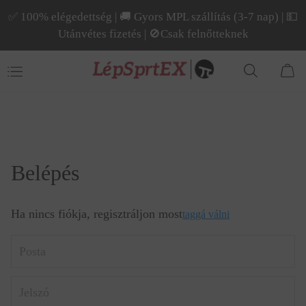
✅ 100% elégedettség | 🚚 Gyors MPL szállítás (3-7 nap) | 💵
Utánvétes fizetés | 🚫Csak felnőtteknek
Belépés
Ha nincs fiókja, regisztráljon most
taggá válni